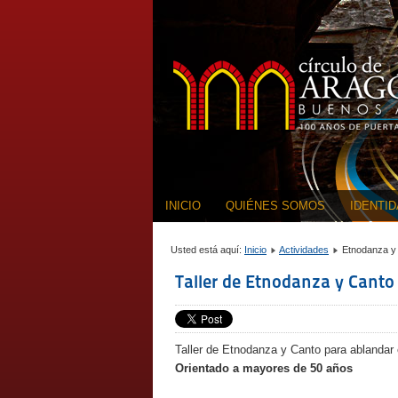
INICIO
QUIÉNES SOMOS
IDENTI
Usted está aquí:
Inicio
Actividades
Etnodanza y
Taller de Etnodanza y Canto
Taller de Etnodanza y Canto para ablandar e
Orientado a mayores de 50 años