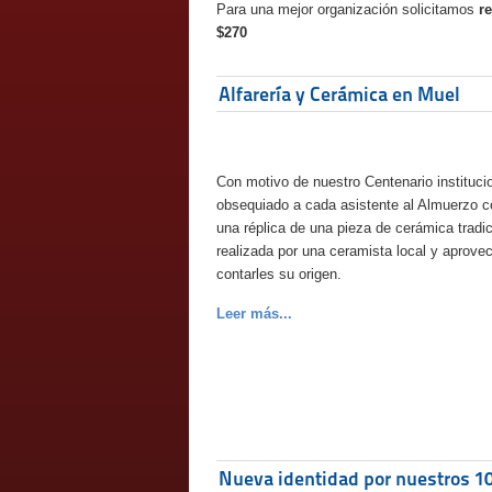
Para una mejor organización solicitamos
r
$270
Alfarería y Cerámica en Muel
Con motivo de nuestro Centenario instituc
obsequiado a cada asistente al Almuerzo 
una réplica de una pieza de cerámica tradi
realizada por una ceramista local y aprov
contarles su origen.
Leer más...
Nueva identidad por nuestros 1