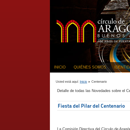
INICIO
QUIÉNES SOMOS
IDENTI
Usted está aquí:
Inicio
Centenario
Detalle de todas las Novedades sobre el Ce
Fiesta del Pilar del Centenario
La Comisión Directiva del Círculo de Arag