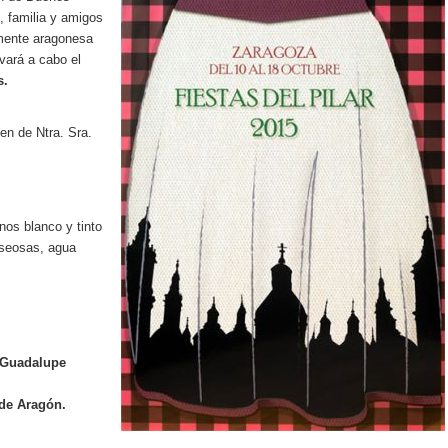
, familia y amigos
amente aragonesa
evará a cabo el
s.
en de Ntra. Sra.
nos blanco y tinto
aseosas, agua
r Guadalupe
 de Aragón.