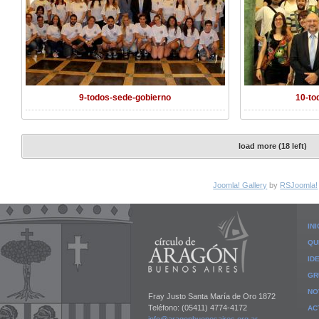
9-todos-sede-gobierno
10-to
load more (18 left)
Joomla! Gallery
by
RSJoomla!
INI
QU
ID
GR
NO
Fray Justo Santa María de Oro 1872
Teléfono: (05411) 4774-4172
AC