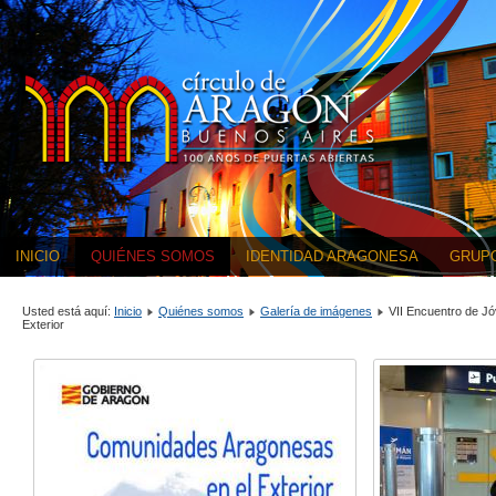
INICIO
QUIÉNES SOMOS
IDENTIDAD ARAGONESA
GRUPO
Usted está aquí:
Inicio
Quiénes somos
Galería de imágenes
VII Encuentro de J
Exterior