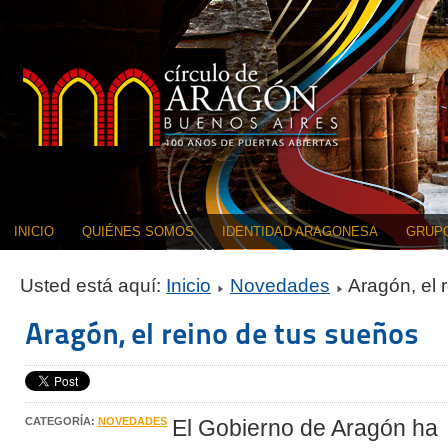
INICIO
QUIÉNES SOMOS
IDENTIDAD ARAGONESA
GRUPO
Usted está aquí:
Inicio
Novedades
Aragón, el 
Aragón, el reino de tus sueños
CATEGORÍA:
NOVEDADES
El Gobierno de Aragón ha