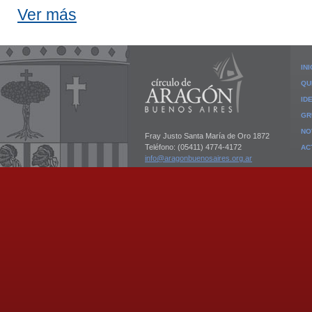
Ver más
INI
QU
ID
GR
NO
Fray Justo Santa María de Oro 1872
Teléfono: (05411) 4774-4172
AC
info@aragonbuenosaires.org.ar